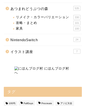
あつまれどうぶつの森
535
リメイク・カラーバリエーション
330
攻略・まとめ
101
家具
100
NintendoSwitch
24
イラスト講座
7
タグ
100均
FallGuys
Procreate
アソビ大全