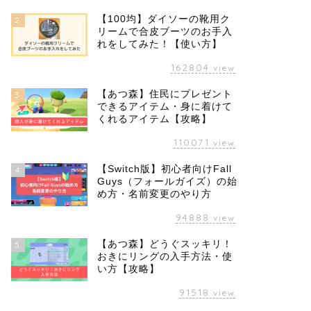
【100均】ダイソーの靴用ク
2
リームで合皮ブーツのお手入
れをしてみた！【使い方】
162804
view
【あつ森】住民にプレゼント
3
できるアイテム・身に着けて
くれるアイテム【攻略】
110071
view
【Switch版】初心者向けFall
4
Guys（フォールガイズ）の始
め方・名前変更のやり方
94888
view
【あつ森】どうぐスッキリ！
5
おきにリングの入手方法・使
い方【攻略】
91518
view