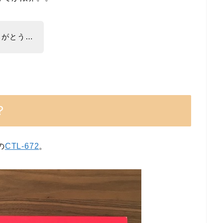
りがとう…
？
の
CTL-672
。