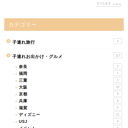
91549
view
カテゴリー
4
子連れ旅行
117
子連れお出かけ・グルメ
奈良
2
福岡
1
三重
2
大阪
43
京都
9
兵庫
9
滋賀
3
ディズニー
21
USJ
9
9