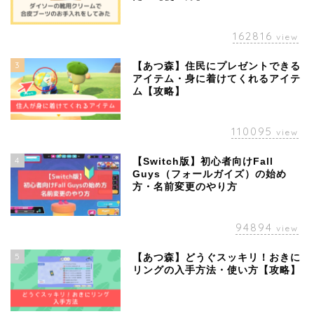
162816
view
3
【あつ森】住民にプレゼントできる
アイテム・身に着けてくれるアイテ
ム【攻略】
110095
view
4
【Switch版】初心者向けFall
Guys（フォールガイズ）の始め
方・名前変更のやり方
94894
view
5
【あつ森】どうぐスッキリ！おきに
リングの入手方法・使い方【攻略】