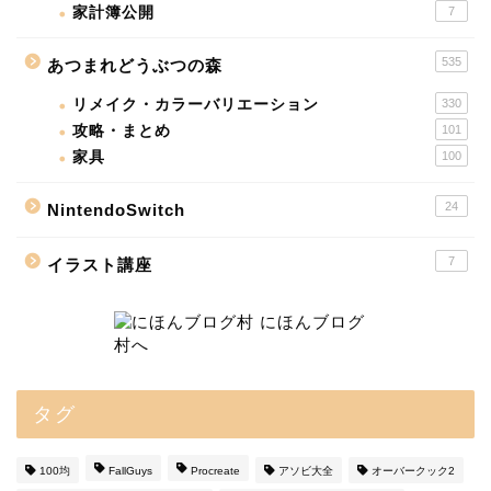
家計簿公開
7
535
あつまれどうぶつの森
リメイク・カラーバリエーション
330
攻略・まとめ
101
家具
100
24
NintendoSwitch
7
イラスト講座
タグ
100均
FallGuys
Procreate
アソビ大全
オーバークック2