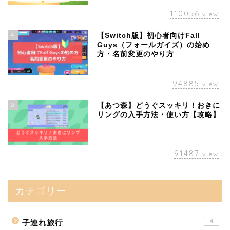
110056
view
4
【Switch版】初心者向けFall
Guys（フォールガイズ）の始め
方・名前変更のやり方
94885
view
5
【あつ森】どうぐスッキリ！おきに
リングの入手方法・使い方【攻略】
91487
view
カテゴリー
4
子連れ旅行