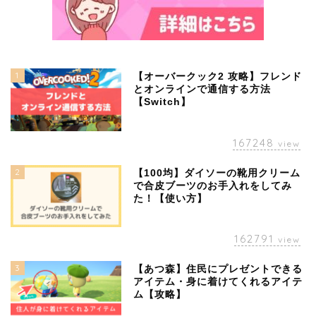
1
【オーバークック2 攻略】フレンド
とオンラインで通信する方法
【Switch】
167248
view
2
【100均】ダイソーの靴用クリーム
で合皮ブーツのお手入れをしてみ
た！【使い方】
162791
view
3
【あつ森】住民にプレゼントできる
アイテム・身に着けてくれるアイテ
ム【攻略】