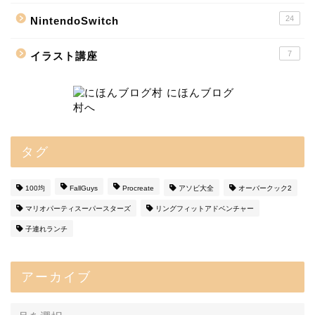
24
NintendoSwitch
7
イラスト講座
タグ
100均
FallGuys
Procreate
アソビ大全
オーバークック2
マリオパーティスーパースターズ
リングフィットアドベンチャー
子連れランチ
アーカイブ