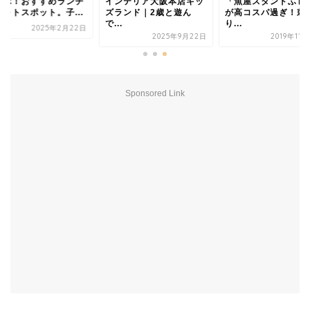
レポ！おすすめランチ
インテリア大阪本店キッ
「魚屋スタンドふじ
フォトスポット。子...
ズランド｜2歳と遊ん
が高コスパ過ぎ！刺
で...
り...
2025年2月22日
2025年9月22日
2019年11
Sponsored Link