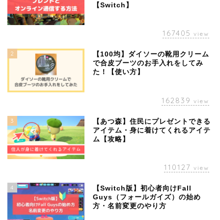
【Switch】
167405
view
2
【100均】ダイソーの靴用クリーム
で合皮ブーツのお手入れをしてみ
た！【使い方】
162839
view
3
【あつ森】住民にプレゼントできる
アイテム・身に着けてくれるアイテ
ム【攻略】
110127
view
4
【Switch版】初心者向けFall
Guys（フォールガイズ）の始め
方・名前変更のやり方