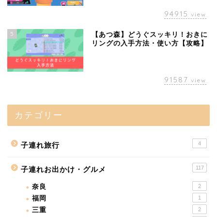
94915
view
5
【あつ森】どうぐスッキリ！おきに
リングの入手方法・使い方【攻略】
91587
view
カテゴリー
4
子連れ旅行
117
子連れお出かけ・グルメ
奈良
2
福岡
1
三重
2