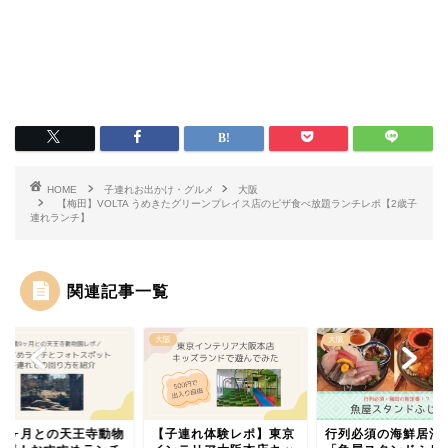
HOME
子連れお出かけ・グルメ
大阪
【梅田】VOLTA うめきたグリーンプレイス店のピザ食べ放題ランチレポ【2歳子
連れランチ】
関連記事一覧
大阪
大阪
歳9ヶ月との天王寺動物
【子連れ体験レポ】東京
行列必須の海鮮居酒