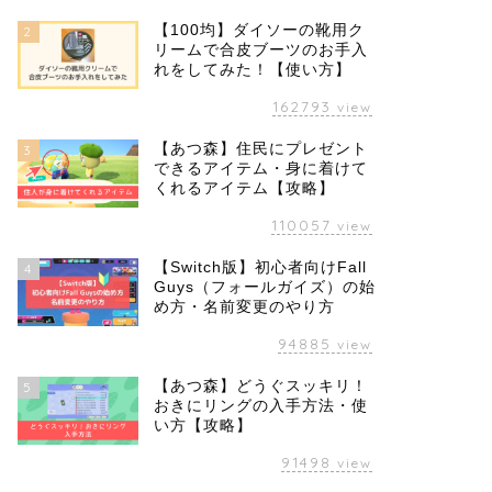
【100均】ダイソーの靴用ク
2
リームで合皮ブーツのお手入
れをしてみた！【使い方】
162793
view
【あつ森】住民にプレゼント
3
できるアイテム・身に着けて
くれるアイテム【攻略】
110057
view
【Switch版】初心者向けFall
4
Guys（フォールガイズ）の始
め方・名前変更のやり方
94885
view
【あつ森】どうぐスッキリ！
5
おきにリングの入手方法・使
い方【攻略】
91498
view