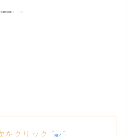
ponsored Link
次をクリック
[
]
開く