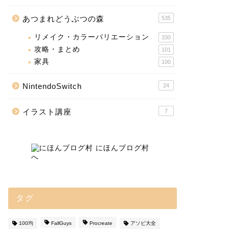
あつまれどうぶつの森
535
リメイク・カラーバリエーション
330
攻略・まとめ
101
家具
100
NintendoSwitch
24
イラスト講座
7
タグ
100均
FallGuys
Procreate
アソビ大全