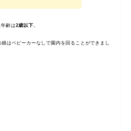
象年齢は
2歳以下
。
の娘はベビーカーなしで園内を回ることができまし