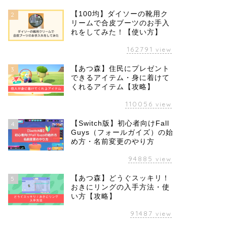
【100均】ダイソーの靴用ク
2
リームで合皮ブーツのお手入
れをしてみた！【使い方】
162791
view
【あつ森】住民にプレゼント
3
できるアイテム・身に着けて
くれるアイテム【攻略】
110056
view
【Switch版】初心者向けFall
4
Guys（フォールガイズ）の始
め方・名前変更のやり方
94885
view
【あつ森】どうぐスッキリ！
5
おきにリングの入手方法・使
い方【攻略】
91487
view