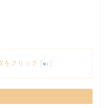
次をクリック
[
]
開く