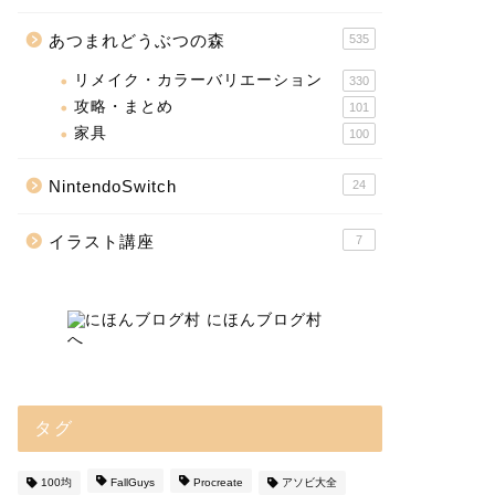
あつまれどうぶつの森
535
リメイク・カラーバリエーション
330
攻略・まとめ
101
家具
100
NintendoSwitch
24
イラスト講座
7
タグ
100均
FallGuys
Procreate
アソビ大全