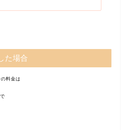
した場合
合の料金は
泊で