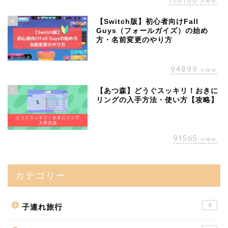
view
4
【Switch版】初心者向けFall
Guys（フォールガイズ）の始め
方・名前変更のやり方
94899
view
5
【あつ森】どうぐスッキリ！おきに
リングの入手方法・使い方【攻略】
91565
view
カテゴリー
4
子連れ旅行