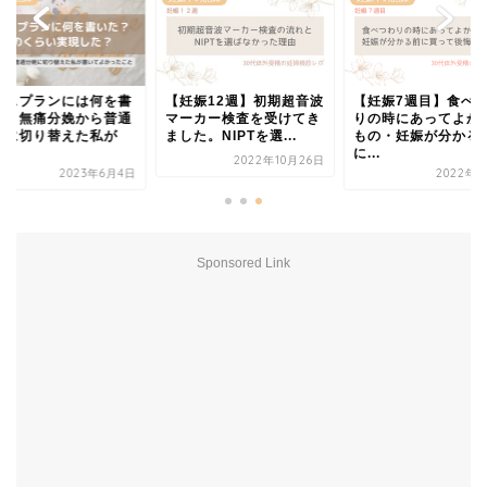
ースプランには何を書
【妊娠12週】初期超音波
【妊娠7週目】食べ
た？無痛分娩から普通
マーカー検査を受けてき
りの時にあってよか
娩に切り替えた私が
ました。NIPTを選...
もの・妊娠が分かる
.
に...
2022年10月26日
2023年6月4日
2022年9
Sponsored Link