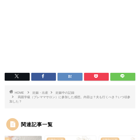
HOME
妊娠・出産
妊娠中の記録
両親学級（プレママサロン）に参加した感想。内容は？夫も行くべき？いつ頃参
加した？
関連記事一覧
中の記録
妊娠中の記録
妊娠中の記録