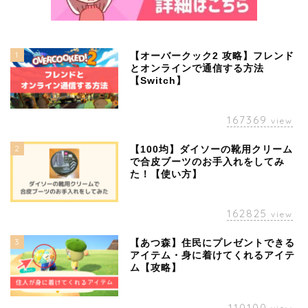
1
【オーバークック2 攻略】フレンド
とオンラインで通信する方法
【Switch】
167369
view
2
【100均】ダイソーの靴用クリーム
で合皮ブーツのお手入れをしてみ
た！【使い方】
162825
view
3
【あつ森】住民にプレゼントできる
アイテム・身に着けてくれるアイテ
ム【攻略】
110100