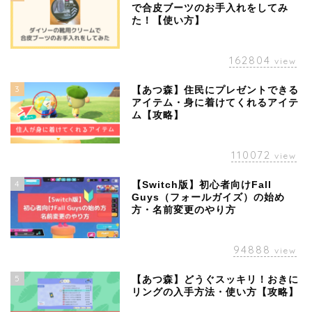
で合皮ブーツのお手入れをしてみ
た！【使い方】
162804
view
3
【あつ森】住民にプレゼントできる
アイテム・身に着けてくれるアイテ
ム【攻略】
110072
view
4
【Switch版】初心者向けFall
Guys（フォールガイズ）の始め
方・名前変更のやり方
94888
view
5
【あつ森】どうぐスッキリ！おきに
リングの入手方法・使い方【攻略】