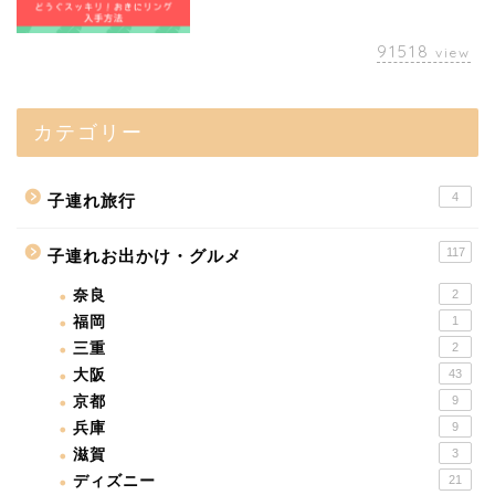
91518
view
カテゴリー
4
子連れ旅行
117
子連れお出かけ・グルメ
奈良
2
福岡
1
三重
2
大阪
43
京都
9
兵庫
9
滋賀
3
ディズニー
21