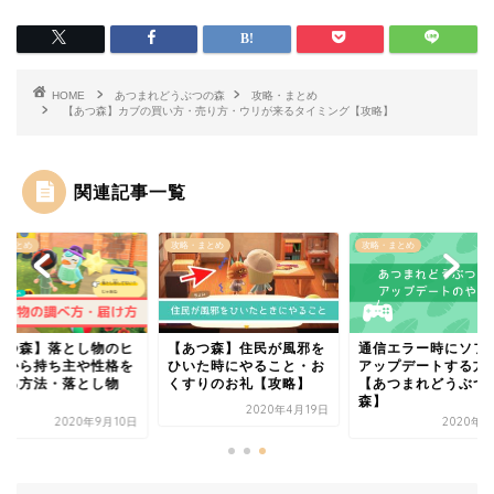
HOME
あつまれどうぶつの森
攻略・まとめ
【あつ森】カブの買い方・売り方・ウリが来るタイミング【攻略】
関連記事一覧
・まとめ
攻略・まとめ
攻略・まとめ
あつ森】落とし物のヒ
【あつ森】住民が風邪を
通信エラー時にソフ
トから持ち主や性格を
ひいた時にやること・お
アップデートする方
べる方法・落とし物
くすりのお礼【攻略】
【あつまれどうぶつ
.
森】
2020年4月19日
2020年9月10日
2020年4