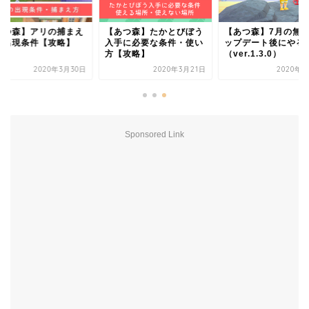
あつ森】アリの捕まえ
【あつ森】たかとびぼう
【あつ森】7月の無
・出現条件【攻略】
入手に必要な条件・使い
ップデート後にやる
方【攻略】
（ver.1.3.0）
2020年3月30日
2020年3月21日
2020年7
Sponsored Link