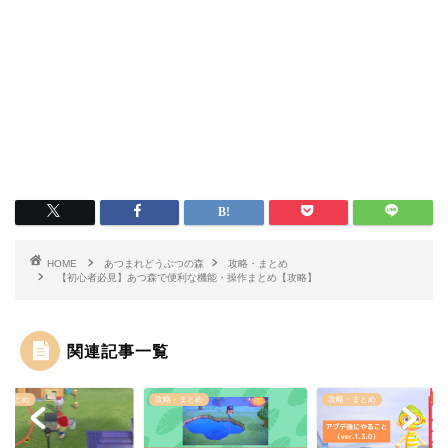
HOME
あつまれどうぶつの森
攻略・まとめ
【初心者必見】あつ森で便利な機能・操作まとめ【攻略】
関連記事一覧
・まとめ
攻略・まとめ
攻略・まとめ