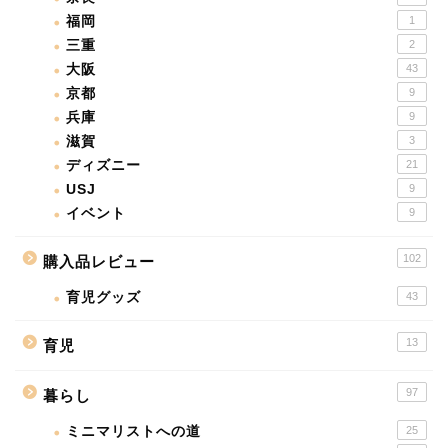
福岡
1
三重
2
大阪
43
京都
9
兵庫
9
滋賀
3
ディズニー
21
USJ
9
イベント
9
102
購入品レビュー
育児グッズ
43
13
育児
97
暮らし
ミニマリストへの道
25