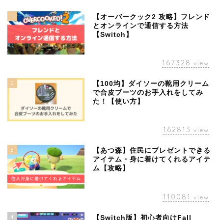
1
【オーバークック2 攻略】フレンド
とオンラインで通信する方法
【Switch】
167328
view
2
【100均】ダイソーの靴用クリーム
で合皮ブーツのお手入れをしてみ
た！【使い方】
162813
view
3
【あつ森】住民にプレゼントできる
アイテム・身に着けてくれるアイテ
ム【攻略】
110081
view
4
【Switch版】初心者向けFall