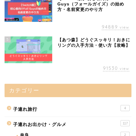
Guys（フォールガイズ）の始め
方・名前変更のやり方
94889
view
5
【あつ森】どうぐスッキリ！おきに
リングの入手方法・使い方【攻略】
91530
view
カテゴリー
4
子連れ旅行
117
子連れお出かけ・グルメ
奈良
2