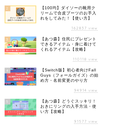
【100均】ダイソーの靴用ク
2
リームで合皮ブーツのお手入
れをしてみた！【使い方】
162837
view
【あつ森】住民にプレゼント
3
できるアイテム・身に着けて
くれるアイテム【攻略】
110118
view
【Switch版】初心者向けFall
4
Guys（フォールガイズ）の始
め方・名前変更のやり方
94914
view
【あつ森】どうぐスッキリ！
5
おきにリングの入手方法・使
い方【攻略】
91577
view