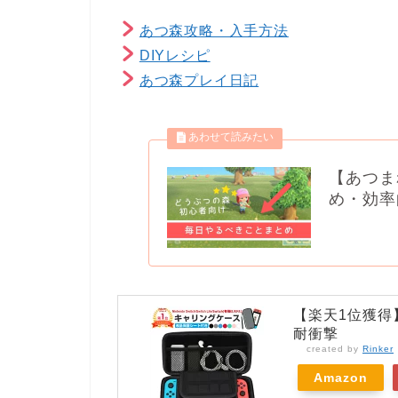
あつ森攻略・入手方法
DIYレシピ
あつ森プレイ日記
【あつま
め・効率
【楽天1位獲得】液
耐衝撃
created by
Rinker
Amazon