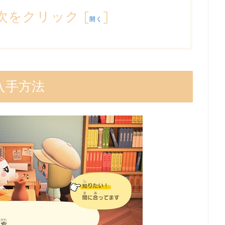
次をクリック
[
]
開く
入手方法