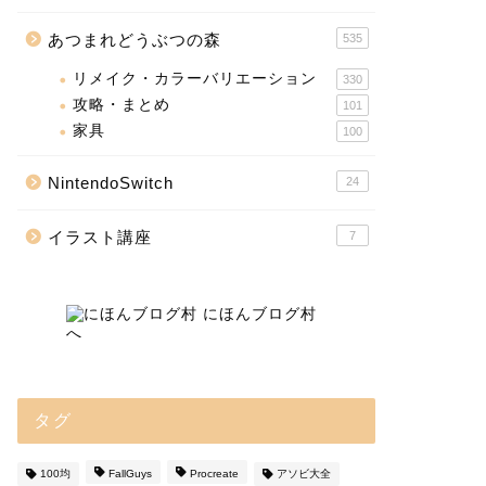
あつまれどうぶつの森
535
リメイク・カラーバリエーション
330
攻略・まとめ
101
家具
100
NintendoSwitch
24
イラスト講座
7
タグ
100均
FallGuys
Procreate
アソビ大全