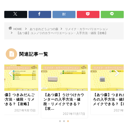
HOME
あつまれどうぶつの森
リメイク・カラーバリエーション
【あつ森】ユンノリのカラーバリエーション・入手方法・値段【攻略】
関連記事一覧
イク・カラーバリエーション
リメイク・カラーバリエーション
リメイク・カラーバリエーション
あつ森】つきみだんご
【あつ森】うけつけカウ
【あつ森】つまれた
入手方法・値段・リメ
ンターの入手方法・値
ろの入手方法・値段
クできる？【攻略】
段・リメイクできる？
メイクできる？【攻
【攻...
2021年9月13日
2021年1
2021年11月17日