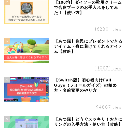
2
【100均】ダイソーの靴用クリーム
で合皮ブーツのお手入れをしてみ
た！【使い方】
162801
view
3
【あつ森】住民にプレゼントできる
アイテム・身に着けてくれるアイテ
ム【攻略】
110071
view
4
【Switch版】初心者向けFall
Guys（フォールガイズ）の始め
方・名前変更のやり方
94887
view
5
【あつ森】どうぐスッキリ！おきに
リングの入手方法・使い方【攻略】