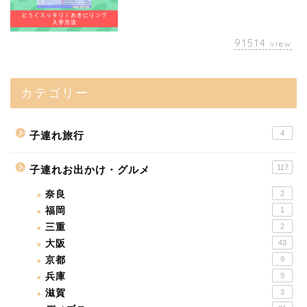
91514
view
カテゴリー
4
子連れ旅行
117
子連れお出かけ・グルメ
奈良
2
福岡
1
三重
2
大阪
43
京都
9
兵庫
9
滋賀
3