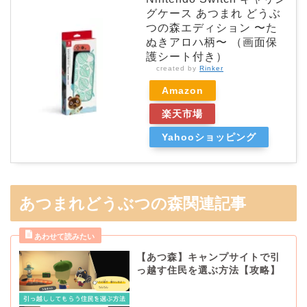
グケース あつまれ どうぶ
つの森エディション 〜た
ぬきアロハ柄〜 （画面保
護シート付き）
created by
Rinker
Amazon
楽天市場
Yahooショッピング
あつまれどうぶつの森関連記事
【あつ森】キャンプサイトで引
っ越す住民を選ぶ方法【攻略】