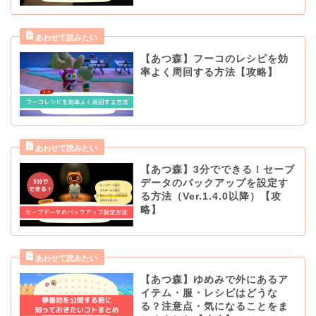
【あつ森】フーコのレシピを効
率よく周回する方法【攻略】
【あつ森】3分でできる！セーブ
データのバックアップを設定す
る方法（Ver.1.4.0以降）【攻
略】
【あつ森】ゆめみで外にあるア
イテム・服・レシピはどうな
る？注意点・気になることをま