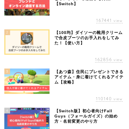
【Switch】
167441
view
2
【100均】ダイソーの靴用クリーム
で合皮ブーツのお手入れをしてみ
た！【使い方】
162856
view
3
【あつ森】住民にプレゼントできる
アイテム・身に着けてくれるアイテ
ム【攻略】
110140
view
4
【Switch版】初心者向けFall
Guys（フォールガイズ）の始め
方・名前変更のやり方