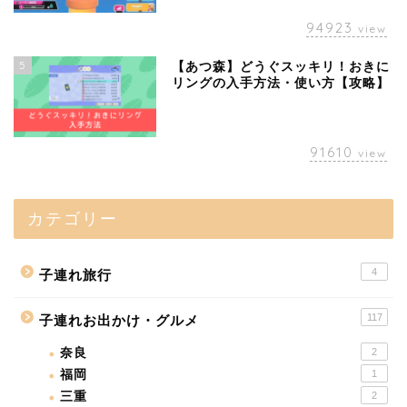
94923
view
5
【あつ森】どうぐスッキリ！おきに
リングの入手方法・使い方【攻略】
91610
view
カテゴリー
4
子連れ旅行
117
子連れお出かけ・グルメ
奈良
2
福岡
1
三重
2