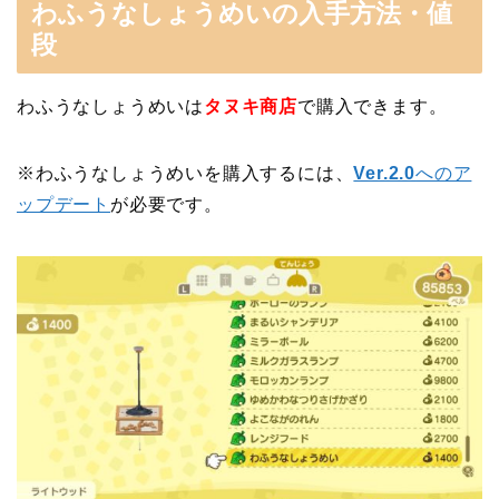
わふうなしょうめいの入手方法・値
段
わふうなしょうめいは
タヌキ商店
で購入できます。
※わふうなしょうめいを購入するには、
Ver.2.0
へのア
ップデート
が必要です。