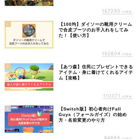
167290
view
2
【100均】ダイソーの靴用クリーム
で合皮ブーツのお手入れをしてみ
た！【使い方】
162804
view
3
【あつ森】住民にプレゼントできる
アイテム・身に着けてくれるアイテ
ム【攻略】
110071
view
4
【Switch版】初心者向けFall
Guys（フォールガイズ）の始め
方・名前変更のやり方
94888
view