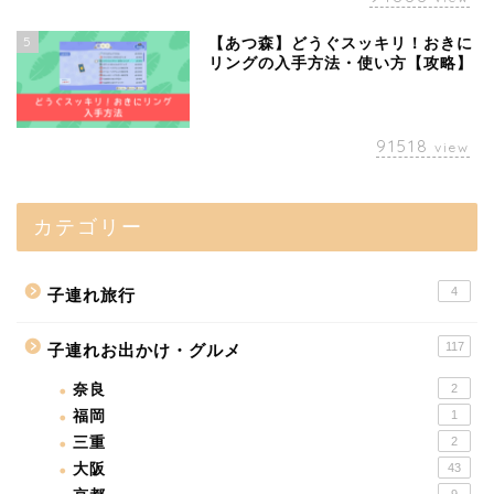
5
【あつ森】どうぐスッキリ！おきに
リングの入手方法・使い方【攻略】
91518
view
カテゴリー
4
子連れ旅行
117
子連れお出かけ・グルメ
奈良
2
福岡
1
三重
2
大阪
43