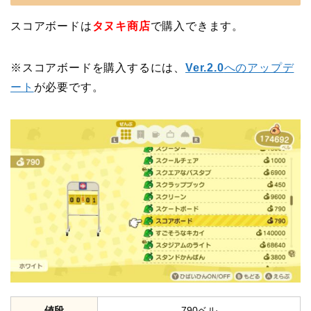
スコアボードは
タヌキ商店
で購入できます。
※スコアボードを購入するには、
Ver.2.0
へのアップデ
ート
が必要です。
値段
790ベル