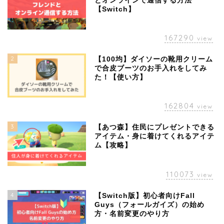
とオンラインで通信する方法
【Switch】
167290
view
2
【100均】ダイソーの靴用クリーム
で合皮ブーツのお手入れをしてみ
た！【使い方】
162804
view
3
【あつ森】住民にプレゼントできる
アイテム・身に着けてくれるアイテ
ム【攻略】
110073
view
4
【Switch版】初心者向けFall
Guys（フォールガイズ）の始め
方・名前変更のやり方