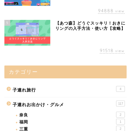
94888
view
5
【あつ森】どうぐスッキリ！おきに
リングの入手方法・使い方【攻略】
91518
view
カテゴリー
4
子連れ旅行
117
子連れお出かけ・グルメ
奈良
2
福岡
1
三重
2