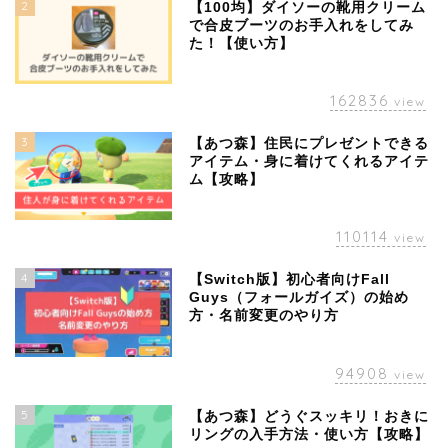
2
【100均】ダイソーの靴用クリーム
で合皮ブーツのお手入れをしてみ
た！【使い方】
162836
view
3
【あつ森】住民にプレゼントできる
アイテム・身に着けてくれるアイテ
ム【攻略】
110114
view
4
【Switch版】初心者向けFall
Guys（フォールガイズ）の始め
方・名前変更のやり方
94908
view
5
【あつ森】どうぐスッキリ！おきに
リングの入手方法・使い方【攻略】