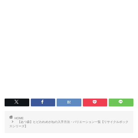
HOME
【あつ森】ヒビわれめがねの入手方法・バリエーション一覧【リサイクルボック
スシリーズ】