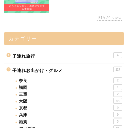
91574
view
カテゴリー
4
子連れ旅行
117
子連れお出かけ・グルメ
奈良
2
福岡
1
三重
2
大阪
43
京都
9
兵庫
9
滋賀
3