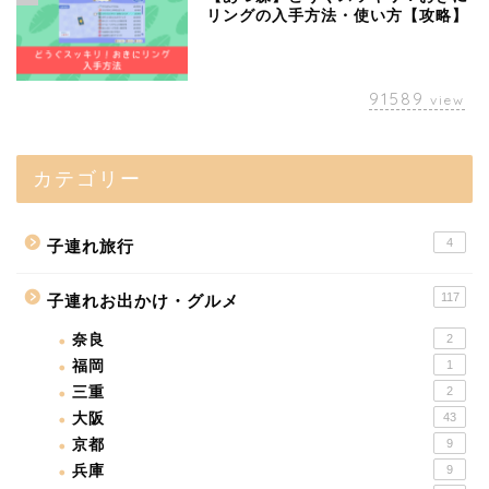
リングの入手方法・使い方【攻略】
91589
view
カテゴリー
4
子連れ旅行
117
子連れお出かけ・グルメ
奈良
2
福岡
1
三重
2
大阪
43
京都
9
兵庫
9