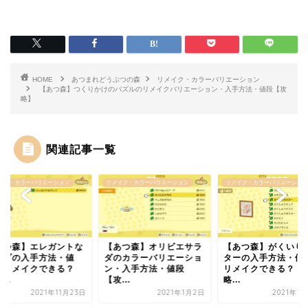
HOME
あつまれどうぶつの森
リメイク・カラーバリエーション
【あつ森】つくりかけのパズルのリメイクバリエーション・入手方法・値段【攻
略】
関連記事一覧
イク・カラーバリエーション
リメイク・カラーバリエーション
リメイク・カラーバリエーション
あつ森】エレガントな
【あつ森】オリビエサラ
【あつ森】がくいり
ンプの入手方法・値
ダのカラーバリエーショ
ターの入手方法・値
・リメイクできる？
ン・入手方法・値段
リメイクできる？【
...
【攻...
略...
2021年11月23日
2021年1月2日
2021年1