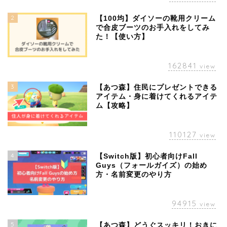
2
【100均】ダイソーの靴用クリーム
で合皮ブーツのお手入れをしてみ
た！【使い方】
162841
view
3
【あつ森】住民にプレゼントできる
アイテム・身に着けてくれるアイテ
ム【攻略】
110127
view
4
【Switch版】初心者向けFall
Guys（フォールガイズ）の始め
方・名前変更のやり方
94915
view
5
【あつ森】どうぐスッキリ！おきに