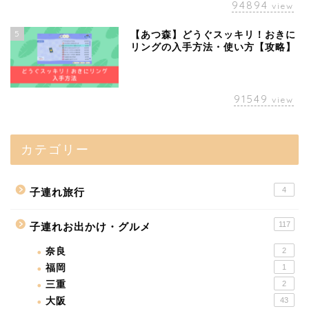
94894
view
5
【あつ森】どうぐスッキリ！おきに
リングの入手方法・使い方【攻略】
91549
view
カテゴリー
4
子連れ旅行
117
子連れお出かけ・グルメ
奈良
2
福岡
1
三重
2
大阪
43