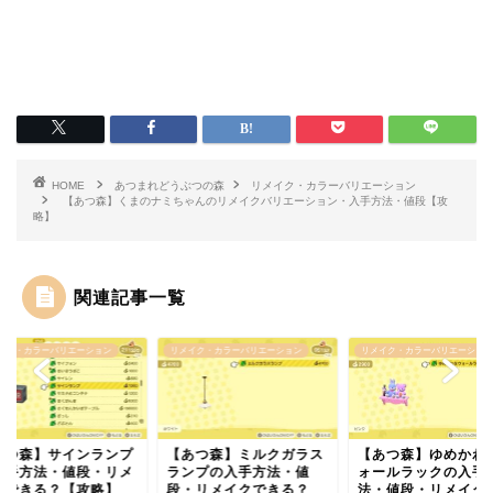
HOME
あつまれどうぶつの森
リメイク・カラーバリエーション
【あつ森】くまのナミちゃんのリメイクバリエーション・入手方法・値段【攻
略】
関連記事一覧
イク・カラーバリエーション
リメイク・カラーバリエーション
リメイク・カラーバリエーション
あつ森】サインランプ
【あつ森】ミルクガラス
【あつ森】ゆめかわ
入手方法・値段・リメ
ランプの入手方法・値
ォールラックの入手
クできる？【攻略】
段・リメイクできる？
法・値段・リメイク