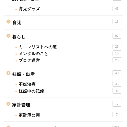
育児グッズ
43
13
育児
97
暮らし
ミニマリストへの道
25
メンタルのこと
10
ブログ運営
25
43
妊娠・出産
不妊治療
35
妊娠中の記録
8
17
家計管理
家計簿公開
7