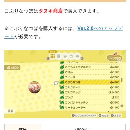
こぶりなつぼは
タヌキ商店
で購入できます。
※こぶりなつぼを購入するには、
Ver.2.0
へのアップデ
ート
が必要です。
値段
4800ベル