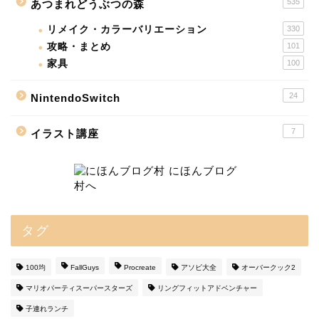
535
あつまれどうぶつの森
リメイク・カラーバリエーション
330
攻略・まとめ
101
家具
100
24
NintendoSwitch
7
イラスト講座
タグ
100均
FallGuys
Procreate
アソビ大全
オーバークック2
マリオパーティスーパースターズ
リングフィットアドベンチャー
子連れランチ