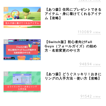
3
【あつ森】住民にプレゼントできる
アイテム・身に着けてくれるアイテ
ム【攻略】
110089
view
4
【Switch版】初心者向けFall
Guys（フォールガイズ）の始め
方・名前変更のやり方
94894
view
5
【あつ森】どうぐスッキリ！おきに
リングの入手方法・使い方【攻略】
91542
view