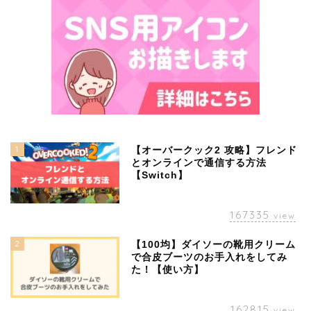
1
【オーバークック2 攻略】フレンド
とオンラインで通信する方法
【Switch】
167335
view
2
【100均】ダイソーの靴用クリーム
で合皮ブーツのお手入れをしてみ
た！【使い方】
162815
view