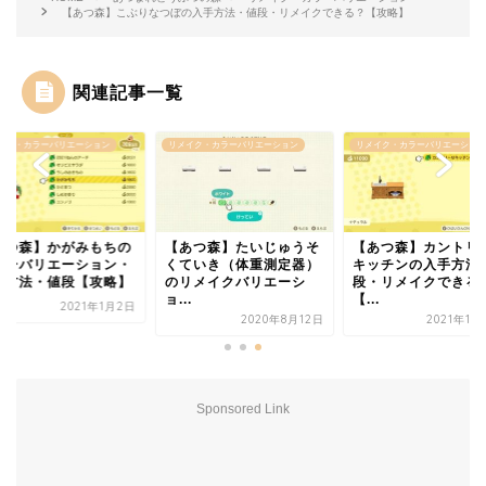
【あつ森】こぶりなつぼの入手方法・値段・リメイクできる？【攻略】
関連記事一覧
イク・カラーバリエーション
リメイク・カラーバリエーション
リメイク・カラーバリエーション
あつ森】かがみもちの
【あつ森】たいじゅうそ
【あつ森】カントリ
ラーバリエーション・
くていき（体重測定器）
キッチンの入手方法
手方法・値段【攻略】
のリメイクバリエーシ
段・リメイクできる
ョ...
【...
2021年1月2日
2020年8月12日
2021年11
Sponsored Link