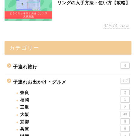
リングの入手方法・使い方【攻略】
91574
view
カテゴリー
4
子連れ旅行
117
子連れお出かけ・グルメ
奈良
2
福岡
1
三重
2
大阪
43
京都
9
兵庫
9