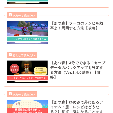
【あつ森】フーコのレシピを効
率よく周回する方法【攻略】
【あつ森】3分でできる！セーブ
データのバックアップを設定す
る方法（Ver.1.4.0以降）【攻
略】
【あつ森】ゆめみで外にあるア
イテム・服・レシピはどうな
る？注意点・気になることをま