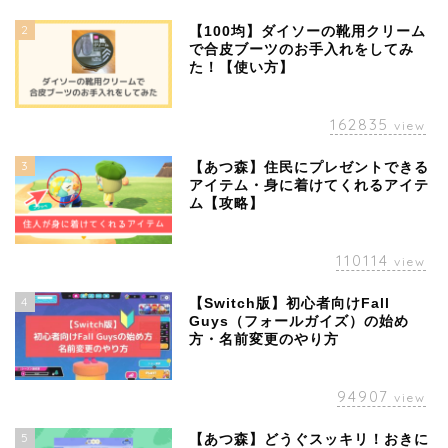
2
【100均】ダイソーの靴用クリーム
で合皮ブーツのお手入れをしてみ
た！【使い方】
162835
view
3
【あつ森】住民にプレゼントできる
アイテム・身に着けてくれるアイテ
ム【攻略】
110114
view
4
【Switch版】初心者向けFall
Guys（フォールガイズ）の始め
方・名前変更のやり方
94907
view
5
【あつ森】どうぐスッキリ！おきに