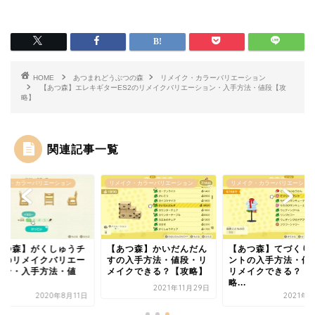
HOME
あつまれどうぶつの森
リメイク・カラーバリエーション
【あつ森】エレキギターES2のリメイクバリエーション・入手方法・値段【攻
略】
関連記事一覧
イク・カラーバリエーション
リメイク・カラーバリエーション
リメイク・カラーバリエーション
あつ森】がくしゅうチ
【あつ森】かいだんだん
【あつ森】てづくり
アのリメイクバリエー
すの入手方法・値段・リ
ントの入手方法・値
ョン・入手方法・値
メイクできる？【攻略】
リメイクできる？【
.
略...
2021年11月29日
2020年8月11日
2021年