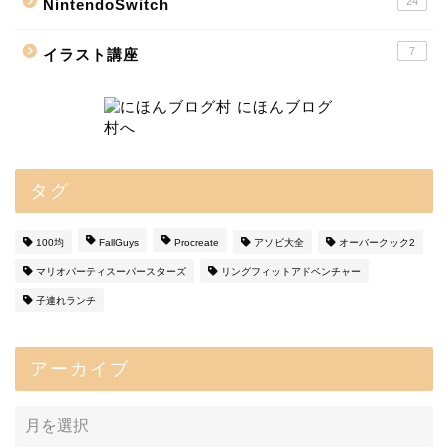
24
NintendoSwitch
7
イラスト講座
タグ
100均
FallGuys
Procreate
アソビ大全
オーバークック2
マリオパーティスーパースターズ
リングフィットアドベンチャー
子連れランチ
アーカイブ