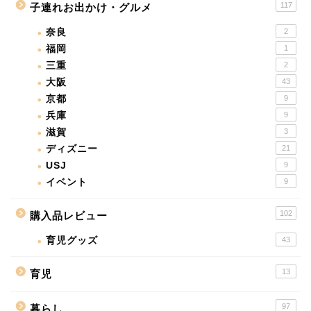
117
子連れお出かけ・グルメ
奈良
2
福岡
1
三重
2
大阪
43
京都
9
兵庫
9
滋賀
3
ディズニー
21
USJ
9
イベント
9
102
購入品レビュー
育児グッズ
43
13
育児
97
暮らし