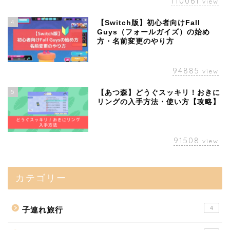
110061
view
4
【Switch版】初心者向けFall
Guys（フォールガイズ）の始め
方・名前変更のやり方
94885
view
5
【あつ森】どうぐスッキリ！おきに
リングの入手方法・使い方【攻略】
91508
view
カテゴリー
4
子連れ旅行