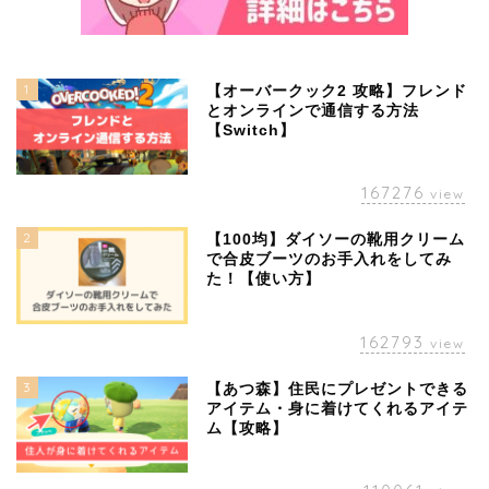
1
【オーバークック2 攻略】フレンド
とオンラインで通信する方法
【Switch】
167276
view
2
【100均】ダイソーの靴用クリーム
で合皮ブーツのお手入れをしてみ
た！【使い方】
162793
view
3
【あつ森】住民にプレゼントできる
アイテム・身に着けてくれるアイテ
ム【攻略】