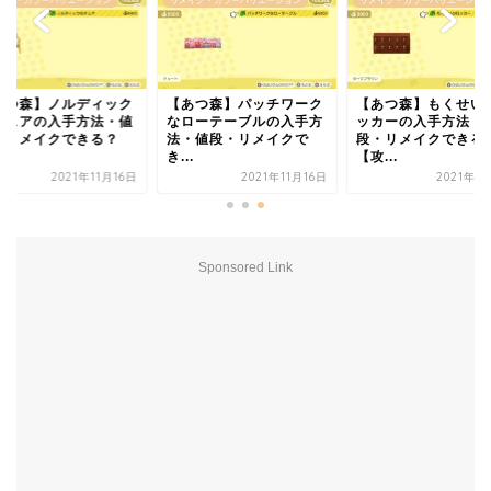
イク・カラーバリエーション
リメイク・カラーバリエーション
リメイク・カラーバリエーション
あつ森】ノルディック
【あつ森】パッチワーク
【あつ森】もくせい
チェアの入手方法・値
なローテーブルの入手方
ッカーの入手方法・
・リメイクできる？
法・値段・リメイクで
段・リメイクできる
.
き...
【攻...
2021年11月16日
2021年11月16日
2021年1
Sponsored Link