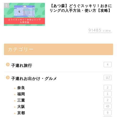
5
【あつ森】どうぐスッキリ！おきに
リングの入手方法・使い方【攻略】
91485
view
カテゴリー
4
子連れ旅行
117
子連れお出かけ・グルメ
奈良
2
福岡
1
三重
2
大阪
43
京都
9