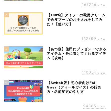
167246
view
2
【100均】ダイソーの靴用クリーム
で合皮ブーツのお手入れをしてみ
た！【使い方】
162789
view
3
【あつ森】住民にプレゼントできる
アイテム・身に着けてくれるアイテ
ム【攻略】
110054
view
4
【Switch版】初心者向けFall
Guys（フォールガイズ）の始め
方・名前変更のやり方
94883
view