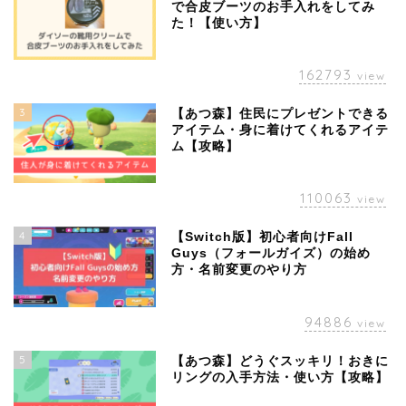
で合皮ブーツのお手入れをしてみ
た！【使い方】
162793
view
3
【あつ森】住民にプレゼントできる
アイテム・身に着けてくれるアイテ
ム【攻略】
110063
view
4
【Switch版】初心者向けFall
Guys（フォールガイズ）の始め
方・名前変更のやり方
94886
view
5
【あつ森】どうぐスッキリ！おきに
リングの入手方法・使い方【攻略】