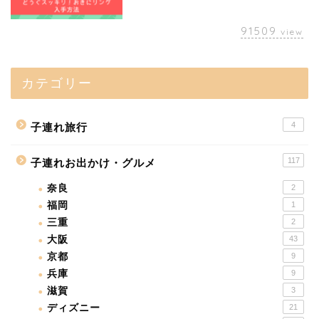
91509
view
カテゴリー
4
子連れ旅行
117
子連れお出かけ・グルメ
奈良
2
福岡
1
三重
2
大阪
43
京都
9
兵庫
9
滋賀
3
ディズニー
21