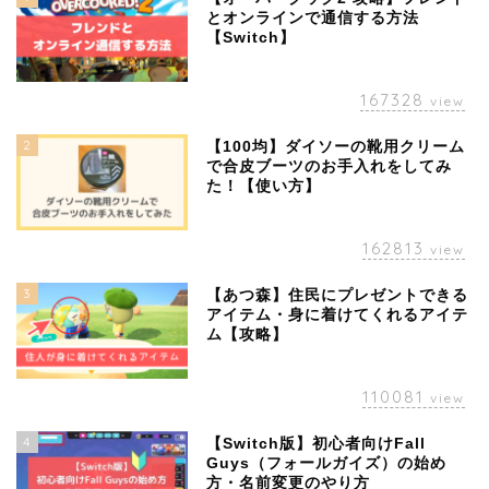
とオンラインで通信する方法
【Switch】
167328
view
2
【100均】ダイソーの靴用クリーム
で合皮ブーツのお手入れをしてみ
た！【使い方】
162813
view
3
【あつ森】住民にプレゼントできる
アイテム・身に着けてくれるアイテ
ム【攻略】
110081
view
4
【Switch版】初心者向けFall
Guys（フォールガイズ）の始め
方・名前変更のやり方