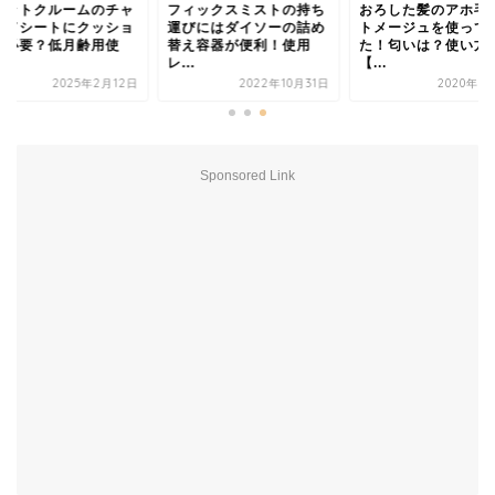
ュットクルームのチャ
フィックスミストの持ち
おろした髪のアホ毛
ルドシートにクッショ
運びにはダイソーの詰め
トメージュを使って
は必要？低月齢用使
替え容器が便利！使用
た！匂いは？使い方
.
レ...
【...
2025年2月12日
2022年10月31日
2020年6
Sponsored Link