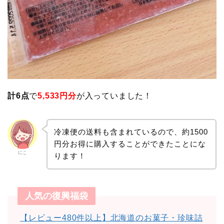
計6点
で
5,533円分
が入っていました！
冷凍便の送料も含まれているので、約1500
円分お得に購入することができたことにな
にこ
ります！
人気の復興福袋
【レビュー480件以上】北海道のお菓子・珍味詰