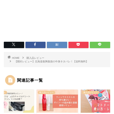
HOME
購入品レビュー
【開封レビュー】北海道復興復袋の中身ネタバレ！【送料無料】
関連記事一覧
グッズ
購入品レビュー
購入品レビュー