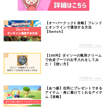
1
【オーバークック2 攻略】フレンド
とオンラインで通信する方法
【Switch】
167465
view
2
【100均】ダイソーの靴用クリーム
で合皮ブーツのお手入れをしてみ
た！【使い方】
162861
view
3
【あつ森】住民にプレゼントできる
アイテム・身に着けてくれるアイテ
ム【攻略】