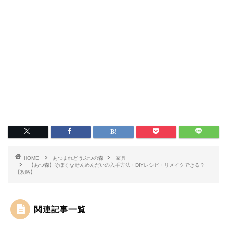
HOME
あつまれどうぶつの森
家具
【あつ森】そぼくなせんめんだいの入手方法・DIYレシピ・リメイクできる？
【攻略】
関連記事一覧