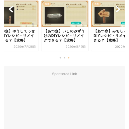
家具
家具
あつ森】ゆうしてっせ
【あつ森】いしのみずう
【あつ森】みちしる
のDIYレシピ・リメイ
けのDIYレシピ・リメイ
DIYレシピ・リメイ
できる？【攻略】
クできる？【攻略】
きる？【攻略】
2020年7月28日
2020年5月5日
2020年5
Sponsored Link