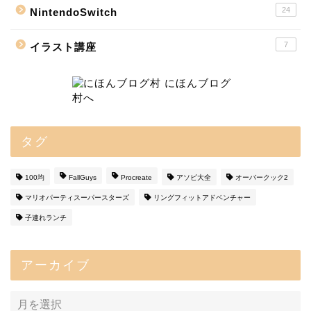
24
NintendoSwitch
7
イラスト講座
タグ
100均
FallGuys
Procreate
アソビ大全
オーバークック2
マリオパーティスーパースターズ
リングフィットアドベンチャー
子連れランチ
アーカイブ