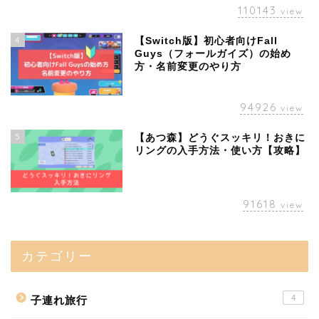
110143
view
4
【Switch版】初心者向けFall
Guys（フォールガイズ）の始め
方・名前変更のやり方
94926
view
5
【あつ森】どうぐスッキリ！おきに
リングの入手方法・使い方【攻略】
91618
view
カテゴリー
4
子連れ旅行