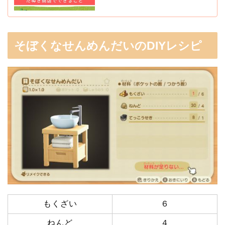
そぼくなせんめんだいのDIYレシピ
もくざい
６
ねんど
４