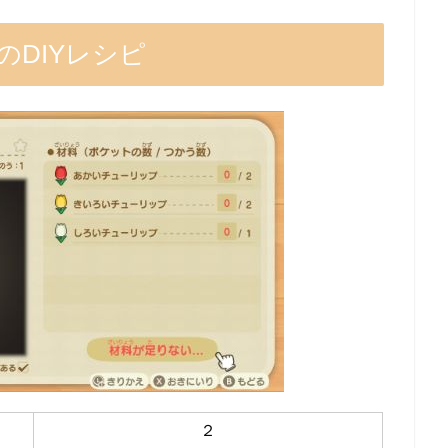
DIYレシピ
２