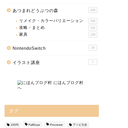
あつまれどうぶつの森
535
リメイク・カラーバリエーション
330
攻略・まとめ
101
家具
100
NintendoSwitch
24
イラスト講座
7
タグ
100均
FallGuys
Procreate
アソビ大全