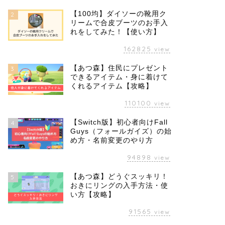
【100均】ダイソーの靴用ク
2
リームで合皮ブーツのお手入
れをしてみた！【使い方】
162825
view
【あつ森】住民にプレゼント
3
できるアイテム・身に着けて
くれるアイテム【攻略】
110100
view
【Switch版】初心者向けFall
4
Guys（フォールガイズ）の始
め方・名前変更のやり方
94898
view
【あつ森】どうぐスッキリ！
5
おきにリングの入手方法・使
い方【攻略】
91565
view