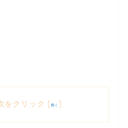
次をクリック
[
]
開く