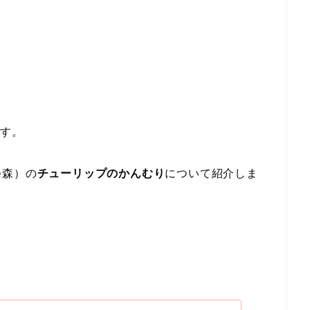
です。
つ森）の
チューリップのかんむり
について紹介しま