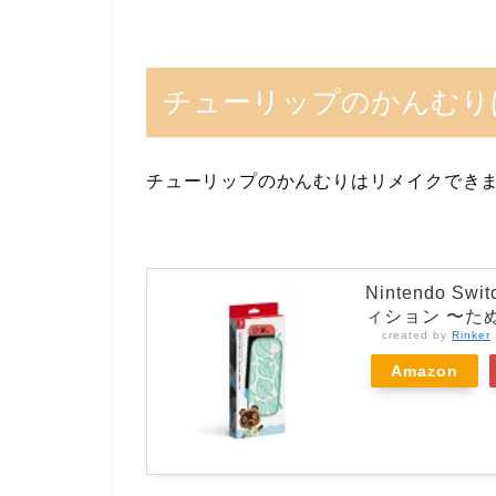
チューリップのかんむり
チューリップのかんむりはリメイクでき
Nintendo 
ィション 〜た
created by
Rinker
Amazon