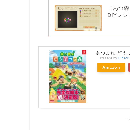
【あつ森
DIYレ
あつまれ どう
created by
Rinker
Amazon
S