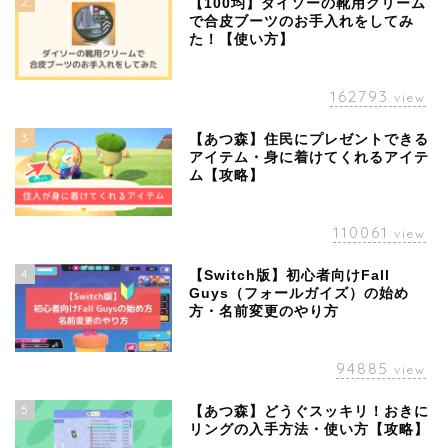
2
【100均】ダイソーの靴用クリーム
で合皮ブーツのお手入れをしてみ
た！【使い方】
162793
view
3
【あつ森】住民にプレゼントできる
アイテム・身に着けてくれるアイテ
ム【攻略】
110061
view
4
【Switch版】初心者向けFall
Guys（フォールガイズ）の始め
方・名前変更のやり方
94885
view
5
【あつ森】どうぐスッキリ！おきに
リングの入手方法・使い方【攻略】