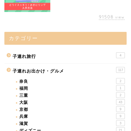
91508
view
カテゴリー
4
子連れ旅行
117
子連れお出かけ・グルメ
奈良
2
福岡
1
三重
2
大阪
43
京都
9
兵庫
9
滋賀
3
ディズニー
21