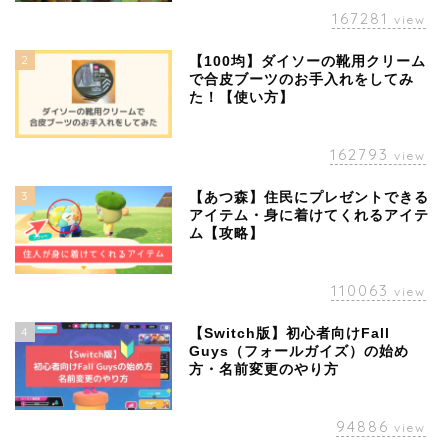
167281
view
2
【100均】ダイソーの靴用クリーム
で合皮ブーツのお手入れをしてみ
た！【使い方】
162793
view
3
【あつ森】住民にプレゼントできる
アイテム・身に着けてくれるアイテ
ム【攻略】
110063
view
4
【Switch版】初心者向けFall
Guys（フォールガイズ）の始め
方・名前変更のやり方
94886
view