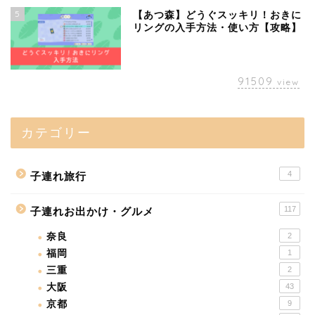
5
【あつ森】どうぐスッキリ！おきに
リングの入手方法・使い方【攻略】
91509
view
カテゴリー
4
子連れ旅行
117
子連れお出かけ・グルメ
奈良
2
福岡
1
三重
2
大阪
43
京都
9