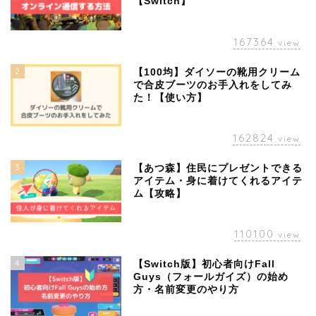
【Switch】
167364
view
2
【100均】ダイソーの靴用クリーム
で合皮ブーツのお手入れをしてみ
た！【使い方】
162824
view
3
【あつ森】住民にプレゼントできる
アイテム・身に着けてくれるアイテ
ム【攻略】
110100
view
4
【Switch版】初心者向けFall
Guys（フォールガイズ）の始め
方・名前変更のやり方