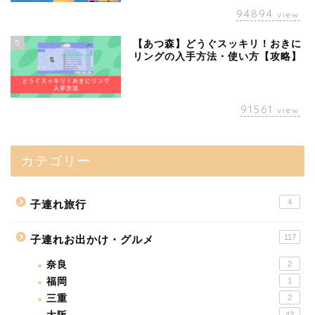
94894
view
5
【あつ森】どうぐスッキリ！おきに
リングの入手方法・使い方【攻略】
91561
view
カテゴリー
4
子連れ旅行
117
子連れお出かけ・グルメ
奈良
2
福岡
1
三重
2
43