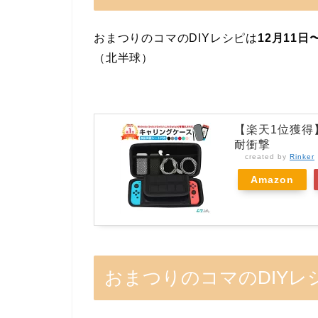
おまつりのコマのDIYレシピは
12月11
（北半球）
【楽天1位獲得】液
耐衝撃
created by
Rinker
Amazon
おまつりのコマのDIYレ