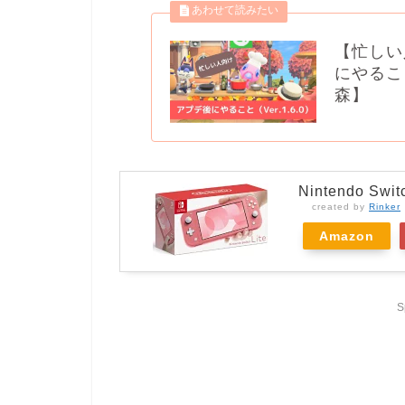
【忙しい
にやること
森】
Nintendo S
created by
Rinker
Amazon
S