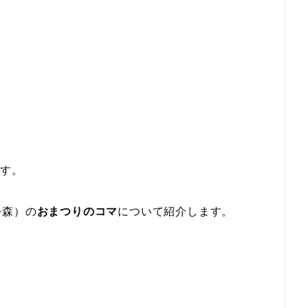
です。
つ森）の
おまつりのコマ
について紹介します。