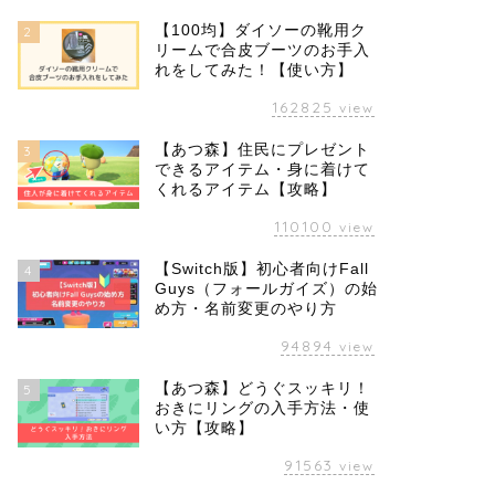
【100均】ダイソーの靴用ク
2
リームで合皮ブーツのお手入
れをしてみた！【使い方】
162825
view
【あつ森】住民にプレゼント
3
できるアイテム・身に着けて
くれるアイテム【攻略】
110100
view
【Switch版】初心者向けFall
4
Guys（フォールガイズ）の始
め方・名前変更のやり方
94894
view
【あつ森】どうぐスッキリ！
5
おきにリングの入手方法・使
い方【攻略】
91563
view