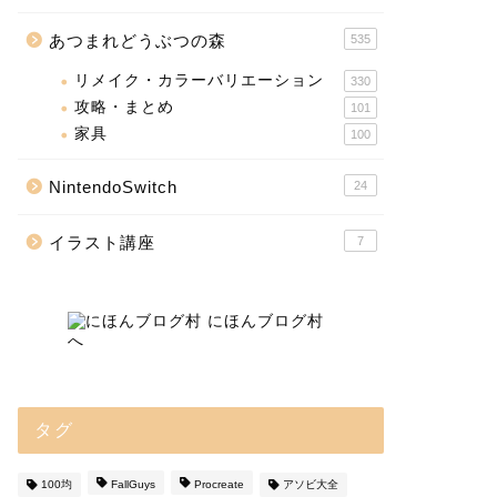
あつまれどうぶつの森
535
リメイク・カラーバリエーション
330
攻略・まとめ
101
家具
100
NintendoSwitch
24
イラスト講座
7
タグ
100均
FallGuys
Procreate
アソビ大全