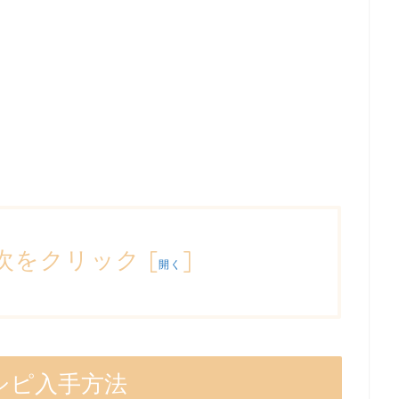
次をクリック
[
]
開く
シピ入手方法