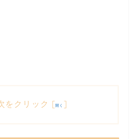
次をクリック
[
]
開く