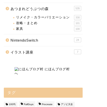
あつまれどうぶつの森
535
リメイク・カラーバリエーション
330
攻略・まとめ
101
家具
100
NintendoSwitch
24
イラスト講座
7
タグ
100均
FallGuys
Procreate
アソビ大全