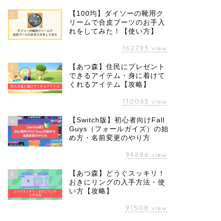
【100均】ダイソーの靴用ク
2
リームで合皮ブーツのお手入
れをしてみた！【使い方】
162793
view
【あつ森】住民にプレゼント
3
できるアイテム・身に着けて
くれるアイテム【攻略】
110063
view
【Switch版】初心者向けFall
4
Guys（フォールガイズ）の始
め方・名前変更のやり方
94886
view
【あつ森】どうぐスッキリ！
5
おきにリングの入手方法・使
い方【攻略】
91508
view