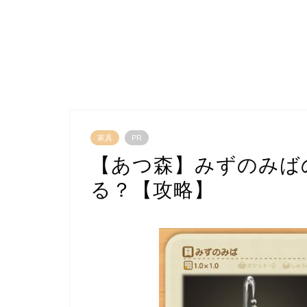
家具
PR
【あつ森】みずのみば
る？【攻略】