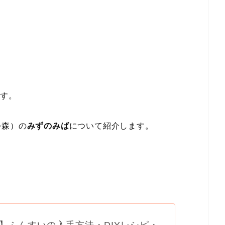
です。
つ森）の
みずのみば
について紹介します。
】ふんすいの入手方法・DIYレシピ・