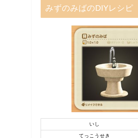
みずのみばのDIYレシピ
いし
てっこうせき