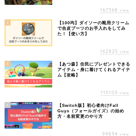
167368
view
2
【100均】ダイソーの靴用クリーム
で合皮ブーツのお手入れをしてみ
た！【使い方】
162825
view
3
【あつ森】住民にプレゼントできる
アイテム・身に着けてくれるアイテ
ム【攻略】
110100
view
4
【Switch版】初心者向けFall
Guys（フォールガイズ）の始め
方・名前変更のやり方
94894
view