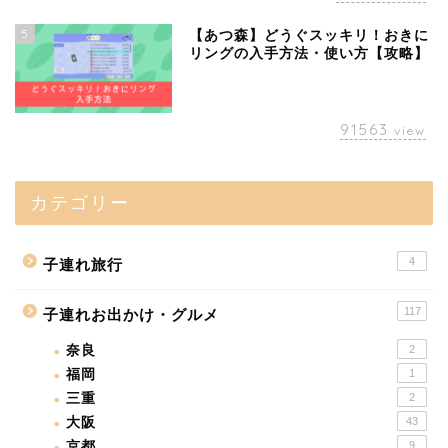
5
【あつ森】どうぐスッキリ！おきに
リングの入手方法・使い方【攻略】
91563
view
カテゴリー
4
子連れ旅行
117
子連れお出かけ・グルメ
奈良
2
福岡
1
三重
2
大阪
43
京都
9