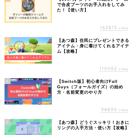
で合皮ブーツのお手入れをしてみ
た！【使い方】
162813
view
3
【あつ森】住民にプレゼントできる
アイテム・身に着けてくれるアイテ
ム【攻略】
110082
view
4
【Switch版】初心者向けFall
Guys（フォールガイズ）の始め
方・名前変更のやり方
94890
view
5
【あつ森】どうぐスッキリ！おきに
リングの入手方法・使い方【攻略】