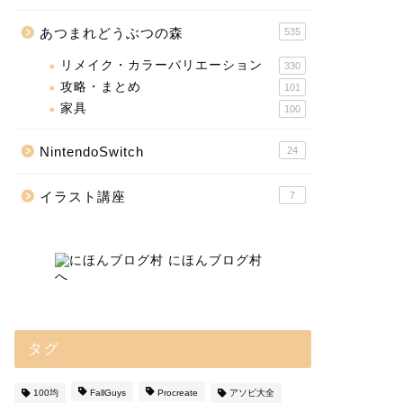
あつまれどうぶつの森
535
リメイク・カラーバリエーション
330
攻略・まとめ
101
家具
100
NintendoSwitch
24
イラスト講座
7
タグ
100均
FallGuys
Procreate
アソビ大全