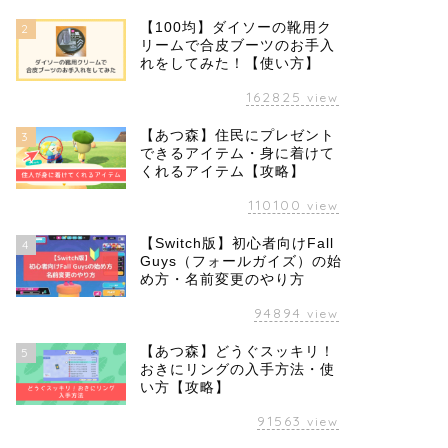
【100均】ダイソーの靴用ク
2
リームで合皮ブーツのお手入
れをしてみた！【使い方】
162825
view
【あつ森】住民にプレゼント
3
できるアイテム・身に着けて
くれるアイテム【攻略】
110100
view
【Switch版】初心者向けFall
4
Guys（フォールガイズ）の始
め方・名前変更のやり方
94894
view
【あつ森】どうぐスッキリ！
5
おきにリングの入手方法・使
い方【攻略】
91563
view