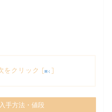
次をクリック
[
]
開く
入手方法・値段